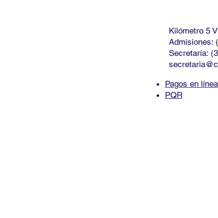
Kilómetro 5 
salón de danza al
Deportes y forma
Admisiones: 
Secretaría: (
nario intercolegial:
integral: Sabana´s
secretaria@c
lento artístico que
School League
esenta a nuestro
Pagos en línea
gio
PQR