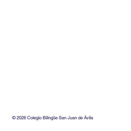
¿Cómo funciona la doble
Del 
titulación internacional
esce
en el Colegio Bilingüe
el ta
San Juan de Ávila?
repr
cole
© 2026 Colegio Bilingüe San Juan de Ávila